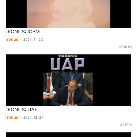
TRÓNUS: ICBM
-
Trónus
2024. 11. 23.
16.6K
TRÓNUS: UAP
-
Trónus
2024. 12. 24.
17.7K