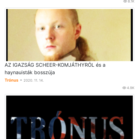
8.1K
AZ IGAZSÁG SCHEER-KOMJÁTHYRÓL és a
haynauisták bosszúja
-
Trónus
2020. 11. 14.
4.9K