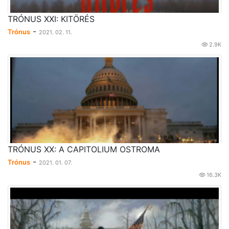
TRÓNUS XXI: KITÖRÉS
-
Trónus
2021. 02. 11.
2.9K
TRÓNUS XX: A CAPITOLIUM OSTROMA
-
Trónus
2021. 01. 07.
16.3K