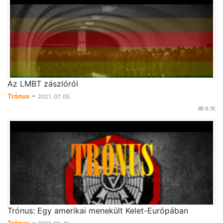
Az LMBT zászlóról
-
Trónus
2021. 07. 05.
6.1K
Trónus: Egy amerikai menekült Kelet-Európában
-
Trónus