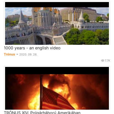
1000 years - an english video
-
Trónus
2020. 09. 26.
7.7K
TRÓNUS XIV: Polgárháború Amerikában