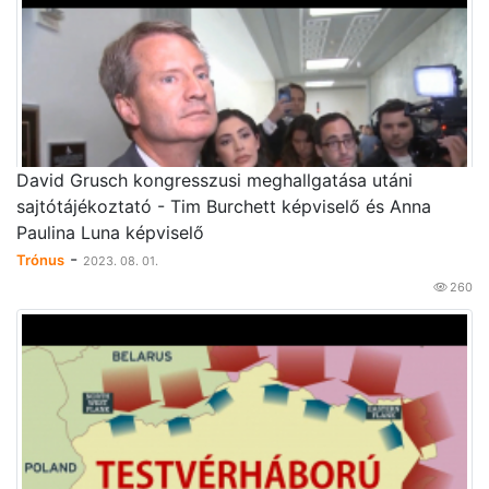
David Grusch kongresszusi meghallgatása utáni
sajtótájékoztató - Tim Burchett képviselő és Anna
Paulina Luna képviselő
-
Trónus
2023. 08. 01.
260