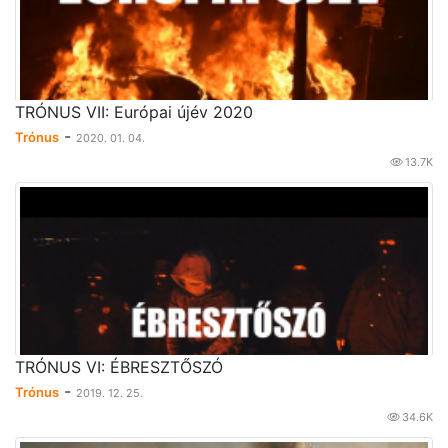
TRÓNUS VII: Európai újév 2020
-
Trónus
2020. 01. 04.
13.7K
TRÓNUS VI: ÉBRESZTŐSZÓ
-
Trónus
2019. 12. 25.
34.6K