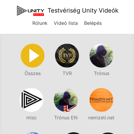
Testvériség Unity Videók
Rólunk
Videó lista
Belépés
Összes
TVR
Trónus
misc
Trónus EN
nemzeti.net