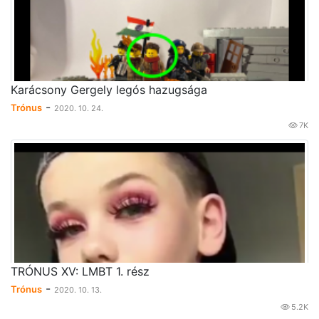
Karácsony Gergely legós hazugsága
-
Trónus
2020. 10. 24.
7K
TRÓNUS XV: LMBT 1. rész
-
Trónus
2020. 10. 13.
5.2K