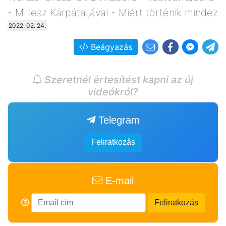
- Mi lesz Kárpátaljával - Miért történik mindez
2022. 02. 24.
Beágyazás
Szeretnél értesítést kapni az új
videókról?
Telegram
Feliratkozás
E-mail
Feliratkozás