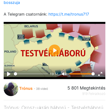
bosszuja
A Telegram csatornánk:
https://t.me/tronus717
Play
19:51
Play
Mute
Ente
fulls
5 801 Megtekintés
Trónus
- 38 videó
919 Feliratkozó
Trónus: Orosz-ukrán háború - Testvérháború