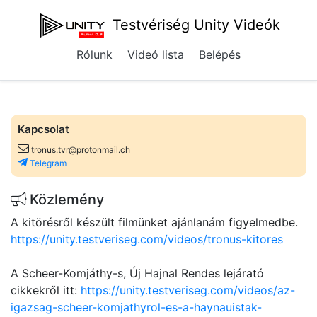
Testvériség Unity Videók
Rólunk
Videó lista
Belépés
Kapcsolat
tronus.tvr@protonmail.ch
Telegram
Közlemény
A kitörésről készült filmünket ajánlanám figyelmedbe.
https://unity.testveriseg.com/videos/tronus-kitores
A Scheer-Komjáthy-s, Új Hajnal Rendes lejárató
cikkekről itt:
https://unity.testveriseg.com/videos/az-
igazsag-scheer-komjathyrol-es-a-haynauistak-