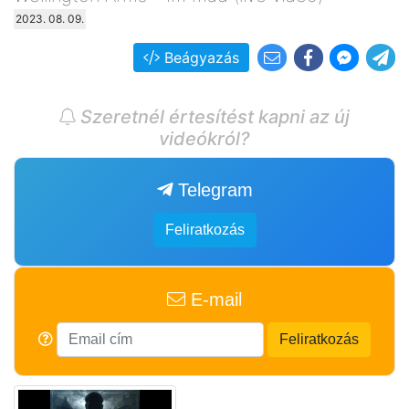
2023. 08. 09.
Beágyazás
Szeretnél értesítést kapni az új
videókról?
Telegram
Feliratkozás
E-mail
Feliratkozás