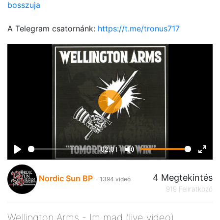
bosszuja
A Telegram csatornánk:
https://t.me/tronus717
Play
02:01
Play
Mute
Ente
fulls
4 Megtekintés
Nordic Sun BP
- 1394 videó
919 Feliratkozó
Wellington Arms - Im mad (live video)