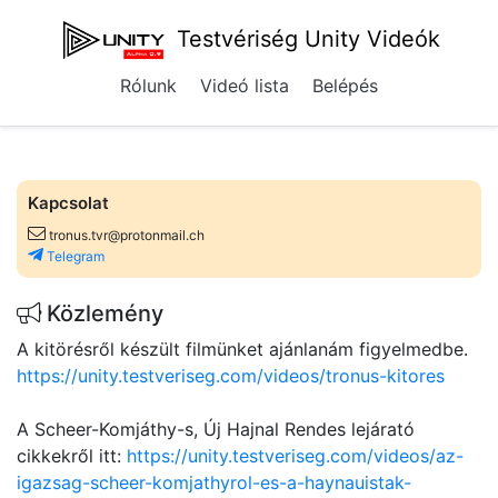
Testvériség Unity Videók
Rólunk
Videó lista
Belépés
Kapcsolat
tronus.tvr@protonmail.ch
Telegram
Közlemény
A kitörésről készült filmünket ajánlanám figyelmedbe.
https://unity.testveriseg.com/videos/tronus-kitores
A Scheer-Komjáthy-s, Új Hajnal Rendes lejárató
cikkekről itt:
https://unity.testveriseg.com/videos/az-
igazsag-scheer-komjathyrol-es-a-haynauistak-