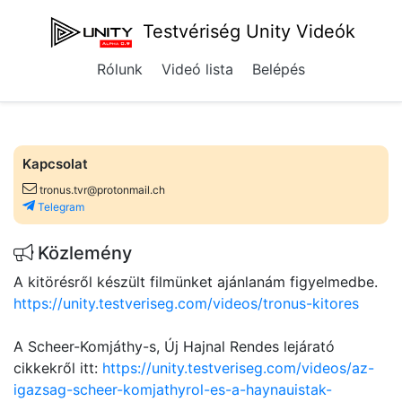
Testvériség Unity Videók
Rólunk
Videó lista
Belépés
Kapcsolat
tronus.tvr@protonmail.ch
Telegram
Közlemény
A kitörésről készült filmünket ajánlanám figyelmedbe.
https://unity.testveriseg.com/videos/tronus-kitores
A Scheer-Komjáthy-s, Új Hajnal Rendes lejárató
cikkekről itt:
https://unity.testveriseg.com/videos/az-
igazsag-scheer-komjathyrol-es-a-haynauistak-