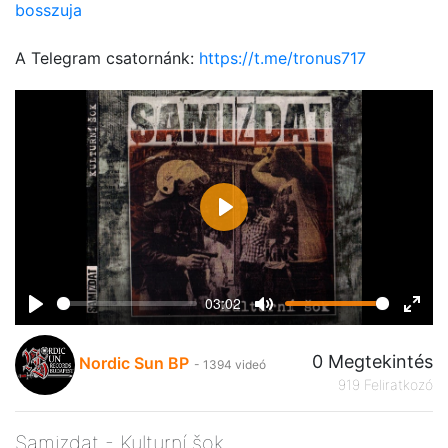
bosszuja
A Telegram csatornánk:
https://t.me/tronus717
Play
03:02
Play
Mute
Ente
fulls
0 Megtekintés
Nordic Sun BP
- 1394 videó
919 Feliratkozó
Samizdat - Kulturní šok