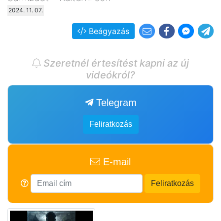
2024. 11. 07.
Beágyazás
Szeretnél értesítést kapni az új
videókról?
Telegram
Feliratkozás
E-mail
Feliratkozás