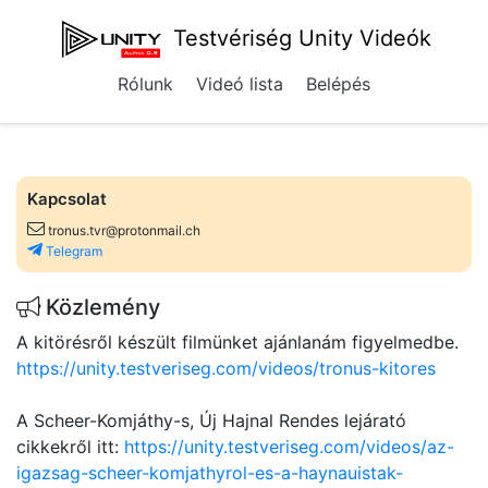
Testvériség Unity Videók
Rólunk
Videó lista
Belépés
Kapcsolat
tronus.tvr@protonmail.ch
Telegram
Közlemény
A kitörésről készült filmünket ajánlanám figyelmedbe.
https://unity.testveriseg.com/videos/tronus-kitores
A Scheer-Komjáthy-s, Új Hajnal Rendes lejárató
cikkekről itt:
https://unity.testveriseg.com/videos/az-
igazsag-scheer-komjathyrol-es-a-haynauistak-