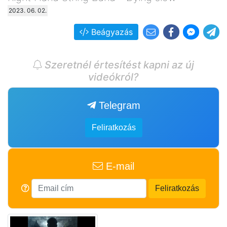
2023. 06. 02.
Beágyazás
Szeretnél értesítést kapni az új
videókról?
Telegram
Feliratkozás
E-mail
Feliratkozás