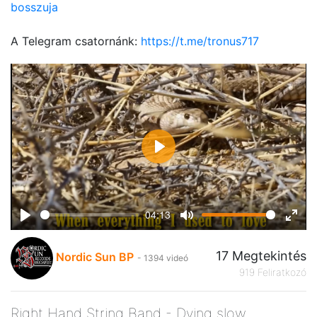
bosszuja
A Telegram csatornánk:
https://t.me/tronus717
Play
04:13
Play
Mute
Ente
fulls
17 Megtekintés
Nordic Sun BP
- 1394 videó
919 Feliratkozó
Right Hand String Band - Dying slow