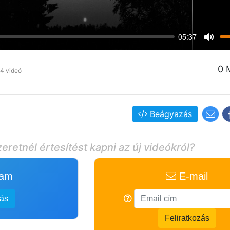
05:37
Mute
0 
4 videó
Beágyazás
eretnél értesítést kapni az új videókról?
ram
E-mail
zás
Feliratkozás