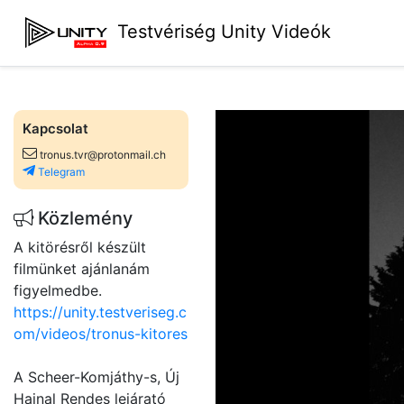
Testvériség Unity Videók
Kapcsolat
tronus.tvr@protonmail.ch
Telegram
Közlemény
A kitörésről készült
filmünket ajánlanám
figyelmedbe.
https://unity.testveriseg.c
om/videos/tronus-kitores
A Scheer-Komjáthy-s, Új
Hajnal Rendes lejárató