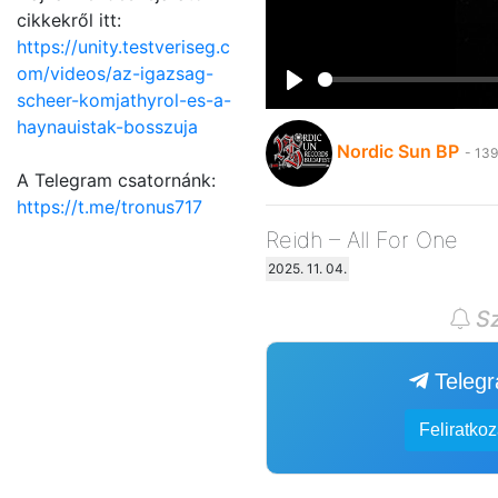
cikkekről itt:
https://unity.testveriseg.c
om/videos/az-igazsag-
scheer-komjathyrol-es-a-
Play
haynauistak-bosszuja
Nordic Sun BP
- 139
A Telegram csatornánk:
https://t.me/tronus717
Reidh – All For One
2025. 11. 04.
Sz
Teleg
Feliratko