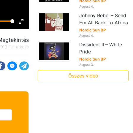
Nordic Sun BP
August 4.
Johnny Rebel – Send
Em All Back To Africa
Enter
Nordic Sun BP
fullscreen
August 4.
Megtekintés
Dissident II – White
919 Feliratkozó
Pride
Nordic Sun BP
August 3.
Összes videó