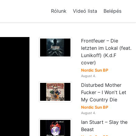
Rólunk
Videó lista
Belépés
Frontfeuer – Die
letzten im Lokal (feat.
Lunikoff) (K.d.F
cover)
Nordic Sun BP
August 4.
Disturbed Mother
Fucker – I Won't Let
My Country Die
Nordic Sun BP
August 4.
Ian Stuart – Slay the
Beast