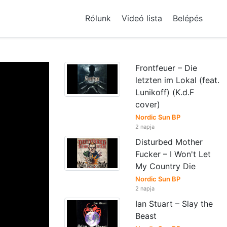
Rólunk
Videó lista
Belépés
Frontfeuer – Die
letzten im Lokal (feat.
Lunikoff) (K.d.F
cover)
Nordic Sun BP
2 napja
Disturbed Mother
Fucker – I Won't Let
My Country Die
Nordic Sun BP
2 napja
Ian Stuart – Slay the
Beast