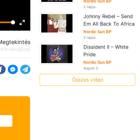
Nordic Sun BP
2 napja
Johnny Rebel – Send
Em All Back To Africa
Enter
Nordic Sun BP
fullscreen
2 napja
Megtekintés
Dissident II – White
919 Feliratkozó
Pride
Nordic Sun BP
August 3.
Összes videó