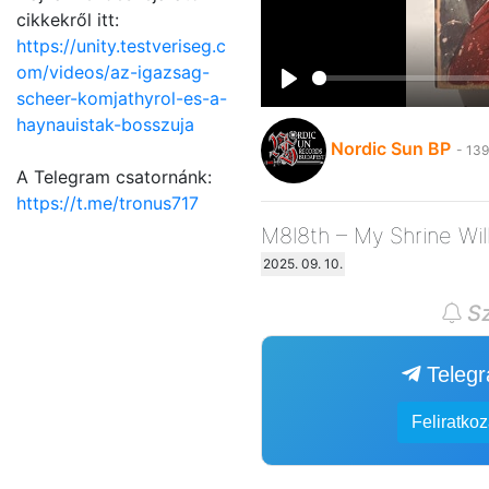
cikkekről itt:
https://unity.testveriseg.c
om/videos/az-igazsag-
scheer-komjathyrol-es-a-
Play
haynauistak-bosszuja
Nordic Sun BP
- 139
A Telegram csatornánk:
https://t.me/tronus717
M8l8th – My Shrine Wi
2025. 09. 10.
Sz
Teleg
Feliratko