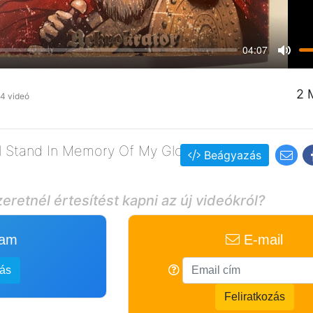
04:07
Mute
2 
4 videó
ll Stand In Memory Of My Glory
Beágyazás
eretnél értesítést kapni az új videókról?
ram
E-mail
zás
Feliratkozás