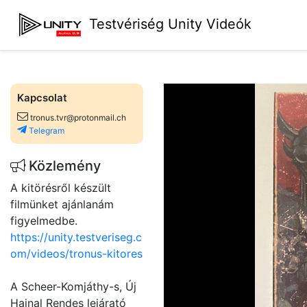
Testvériség Unity Videók
Kapcsolat
tronus.tvr@protonmail.ch
Telegram
Közlemény
A kitörésről készült
filmünket ajánlanám
figyelmedbe.
https://unity.testveriseg.c
om/videos/tronus-kitores
A Scheer-Komjáthy-s, Új
Hajnal Rendes lejárató