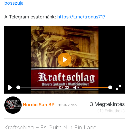
bosszuja
A Telegram csatornánk:
https://t.me/tronus717
Play
03:03
Play
Mute
Ente
fulls
3 Megtekintés
Nordic Sun BP
- 1394 videó
919 Feliratkozó
Kraftschlag – Es Gubt Nur Ein Land