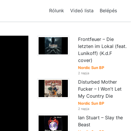
Rólunk
Videó lista
Belépés
Frontfeuer – Die
letzten im Lokal (feat.
Lunikoff) (K.d.F
cover)
Nordic Sun BP
2 napja
Disturbed Mother
Fucker – I Won't Let
My Country Die
Nordic Sun BP
2 napja
Ian Stuart – Slay the
Beast