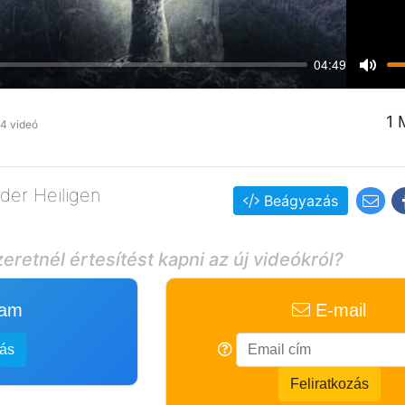
04:49
Mute
1 
4 videó
 der Heiligen
Beágyazás
eretnél értesítést kapni az új videókról?
ram
E-mail
zás
Feliratkozás