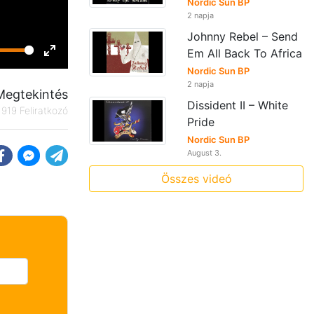
Nordic Sun BP
2 napja
Johnny Rebel – Send
Em All Back To Africa
Enter
Nordic Sun BP
fullscreen
2 napja
Megtekintés
Dissident II – White
919 Feliratkozó
Pride
Nordic Sun BP
August 3.
Összes videó