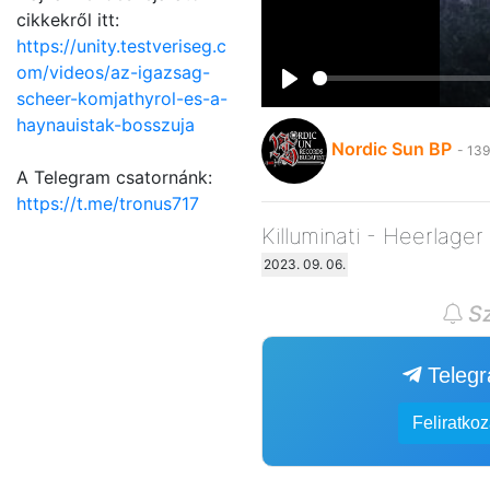
cikkekről itt:
https://unity.testveriseg.c
om/videos/az-igazsag-
scheer-komjathyrol-es-a-
Play
haynauistak-bosszuja
Nordic Sun BP
- 139
A Telegram csatornánk:
https://t.me/tronus717
Killuminati - Heerlager
2023. 09. 06.
Sz
Teleg
Feliratko