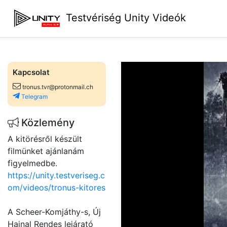
Testvériség Unity Videók
Kapcsolat
tronus.tvr@protonmail.ch
Telegram
Közlemény
A kitörésről készült
filmünket ajánlanám
figyelmedbe.
https://unity.testveriseg.c
om/videos/tronus-kitores
A Scheer-Komjáthy-s, Új
Hajnal Rendes lejárató