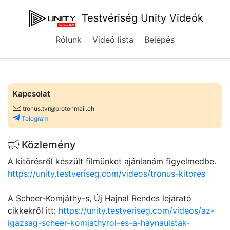
Testvériség Unity Videók
Rólunk
Videó lista
Belépés
Kapcsolat
tronus.tvr@protonmail.ch
Telegram
Közlemény
A kitörésről készült filmünket ajánlanám figyelmedbe.
https://unity.testveriseg.com/videos/tronus-kitores
A Scheer-Komjáthy-s, Új Hajnal Rendes lejárató
cikkekről itt:
https://unity.testveriseg.com/videos/az-
igazsag-scheer-komjathyrol-es-a-haynauistak-