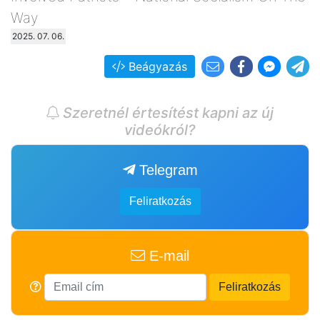
Way
2025. 07. 06.
Beágyazás
Szeretnél értesítést kapni az új
videókról?
Telegram
Feliratkozás
E-mail
Feliratkozás