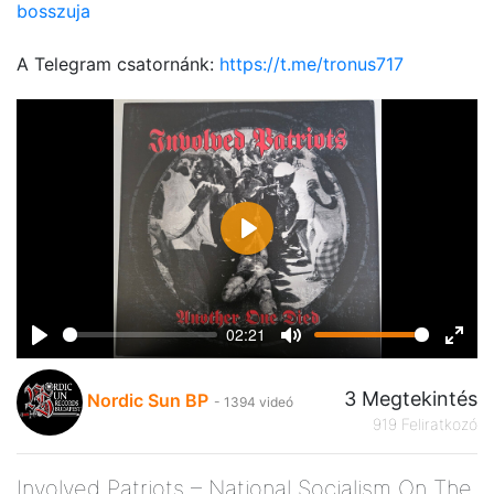
bosszuja
A Telegram csatornánk:
https://t.me/tronus717
Play
02:21
Play
Mute
Ente
fulls
3 Megtekintés
Nordic Sun BP
- 1394 videó
919 Feliratkozó
Involved Patriots – National Socialism On The