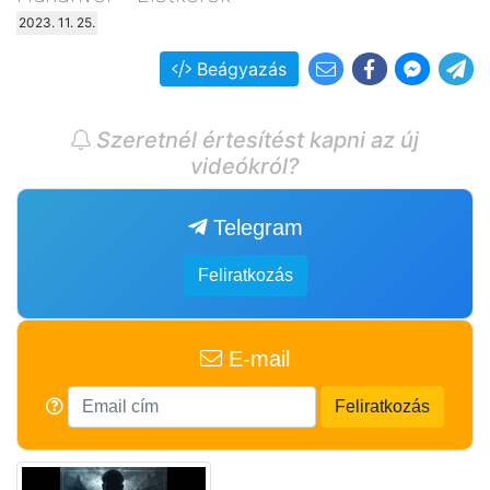
2023. 11. 25.
Beágyazás
Szeretnél értesítést kapni az új
videókról?
Telegram
Feliratkozás
E-mail
Feliratkozás