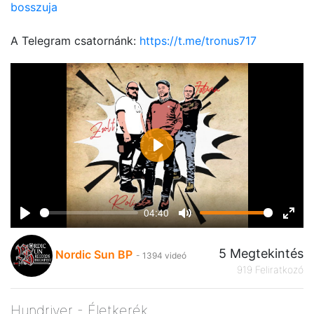
bosszuja
A Telegram csatornánk:
https://t.me/tronus717
Play
04:40
Play
Mute
Ente
fulls
5 Megtekintés
Nordic Sun BP
- 1394 videó
919 Feliratkozó
Hundriver - Életkerék