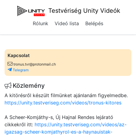
Testvériség Unity Videók
Rólunk
Videó lista
Belépés
Kapcsolat
tronus.tvr@protonmail.ch
Telegram
Közlemény
A kitörésről készült filmünket ajánlanám figyelmedbe.
https://unity.testveriseg.com/videos/tronus-kitores
A Scheer-Komjáthy-s, Új Hajnal Rendes lejárató
cikkekről itt:
https://unity.testveriseg.com/videos/az-
igazsag-scheer-komjathyrol-es-a-haynauistak-