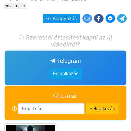
2023. 12. 10.
Beágyazás
Szeretnél értesítést kapni az új
videókról?
Telegram
Feliratkozás
E-mail
Feliratkozás