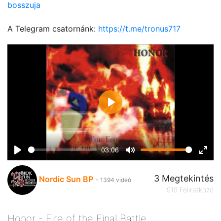
bosszuja
A Telegram csatornánk:
https://t.me/tronus717
Play
03:06
Play
Mute
Ente
fulls
3 Megtekintés
Nordic Sun BP
- 1394 videó
919 Feliratkozó
Honor - Fire of the Final Battle