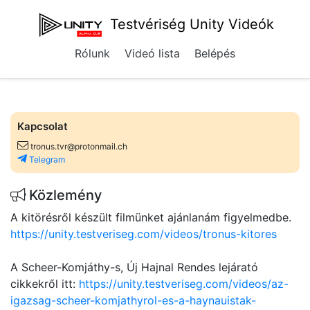
Testvériség Unity Videók
Rólunk
Videó lista
Belépés
Kapcsolat
tronus.tvr@protonmail.ch
Telegram
Közlemény
A kitörésről készült filmünket ajánlanám figyelmedbe.
https://unity.testveriseg.com/videos/tronus-kitores
A Scheer-Komjáthy-s, Új Hajnal Rendes lejárató
cikkekről itt:
https://unity.testveriseg.com/videos/az-
igazsag-scheer-komjathyrol-es-a-haynauistak-