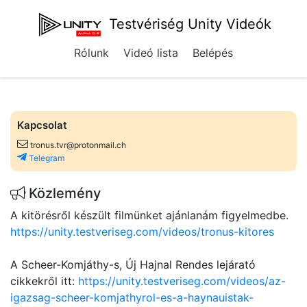
Testvériség Unity Videók
Rólunk
Videó lista
Belépés
Kapcsolat
tronus.tvr@protonmail.ch
Telegram
Közlemény
A kitörésről készült filmünket ajánlanám figyelmedbe.
https://unity.testveriseg.com/videos/tronus-kitores
A Scheer-Komjáthy-s, Új Hajnal Rendes lejárató
cikkekről itt:
https://unity.testveriseg.com/videos/az-
igazsag-scheer-komjathyrol-es-a-haynauistak-