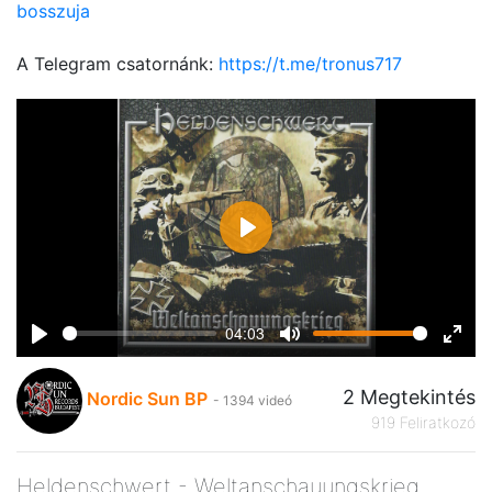
bosszuja
A Telegram csatornánk:
https://t.me/tronus717
Play
04:03
Play
Mute
Ente
fulls
2 Megtekintés
Nordic Sun BP
- 1394 videó
919 Feliratkozó
Heldenschwert - Weltanschauungskrieg