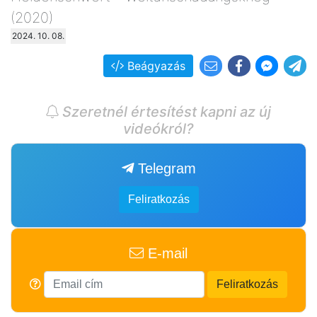
(2020)
2024. 10. 08.
Beágyazás
Szeretnél értesítést kapni az új
videókról?
Telegram
Feliratkozás
E-mail
Feliratkozás