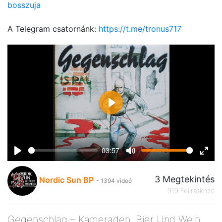
bosszuja
A Telegram csatornánk:
https://t.me/tronus717
Play
03:57
Play
Mute
Ente
fulls
3 Megtekintés
Nordic Sun BP
- 1394 videó
919 Feliratkozó
Gegenschlag – Kameraden, Bier Und Wein