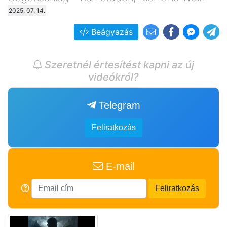
2025. 07. 14.
Beágyazás
Szeretnél értesítést kapni az új
videókról?
Telegram
Feliratkozás
E-mail
Feliratkozás