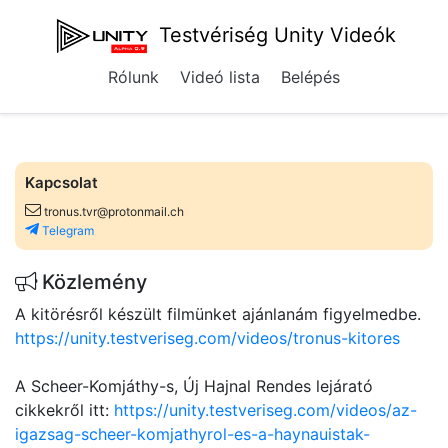
Testvériség Unity Videók
Rólunk
Videó lista
Belépés
Kapcsolat
tronus.tvr@protonmail.ch
Telegram
Közlemény
A kitörésről készült filmünket ajánlanám figyelmedbe.
https://unity.testveriseg.com/videos/tronus-kitores
A Scheer-Komjáthy-s, Új Hajnal Rendes lejárató
cikkekről itt:
https://unity.testveriseg.com/videos/az-
igazsag-scheer-komjathyrol-es-a-haynauistak-