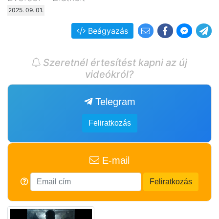
2025. 09. 01.
Beágyazás
Szeretnél értesítést kapni az új
videókról?
Telegram
Feliratkozás
E-mail
Feliratkozás