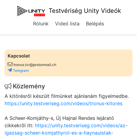
Testvériség Unity Videók
Rólunk
Videó lista
Belépés
Kapcsolat
tronus.tvr@protonmail.ch
Telegram
Közlemény
A kitörésről készült filmünket ajánlanám figyelmedbe.
https://unity.testveriseg.com/videos/tronus-kitores
A Scheer-Komjáthy-s, Új Hajnal Rendes lejárató
cikkekről itt:
https://unity.testveriseg.com/videos/az-
igazsag-scheer-komjathyrol-es-a-haynauistak-