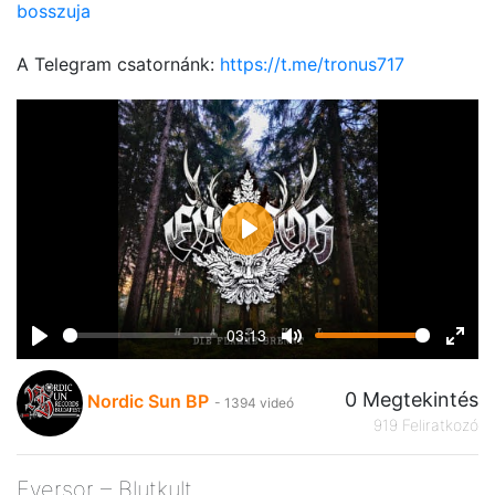
bosszuja
A Telegram csatornánk:
https://t.me/tronus717
Play
03:13
Play
Mute
Ente
fulls
0 Megtekintés
Nordic Sun BP
- 1394 videó
919 Feliratkozó
Eversor – Blutkult