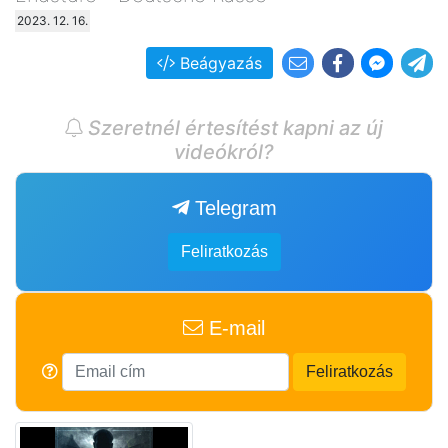
2023. 12. 16.
Beágyazás
Szeretnél értesítést kapni az új
videókról?
Telegram
Feliratkozás
E-mail
Feliratkozás