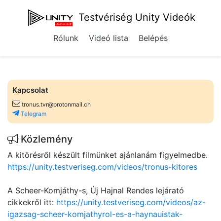
Testvériség Unity Videók
Rólunk
Videó lista
Belépés
Kapcsolat
tronus.tvr@protonmail.ch
Telegram
Közlemény
A kitörésről készült filmünket ajánlanám figyelmedbe.
https://unity.testveriseg.com/videos/tronus-kitores
A Scheer-Komjáthy-s, Új Hajnal Rendes lejárató
cikkekről itt:
https://unity.testveriseg.com/videos/az-
igazsag-scheer-komjathyrol-es-a-haynauistak-