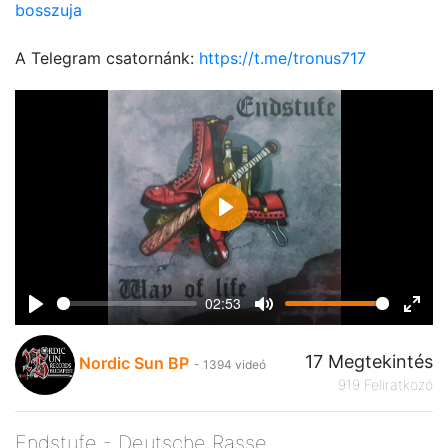
bosszuja
A Telegram csatornánk:
https://t.me/tronus717
Play
02:53
Play
Mute
Ente
fulls
17 Megtekintés
Nordic Sun BP
- 1394 videó
919 Feliratkozó
Endstufe - Deutsche Rasse