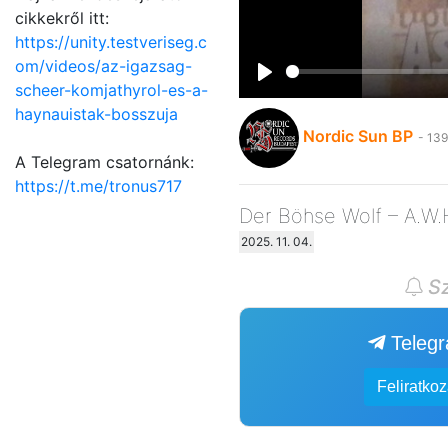
cikkekről itt:
https://unity.testveriseg.c
om/videos/az-igazsag-
scheer-komjathyrol-es-a-
Play
haynauistak-bosszuja
Nordic Sun BP
- 139
A Telegram csatornánk:
https://t.me/tronus717
Der Böhse Wolf – A.W.
2025. 11. 04.
Sz
Teleg
Feliratko