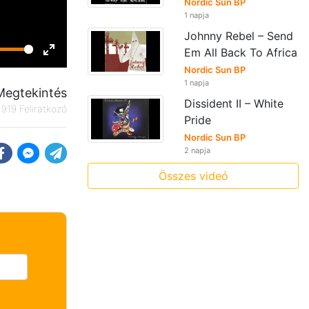
Nordic Sun BP
1 napja
Johnny Rebel – Send
Em All Back To Africa
Enter
Nordic Sun BP
fullscreen
1 napja
Megtekintés
Dissident II – White
919 Feliratkozó
Pride
Nordic Sun BP
2 napja
Összes videó