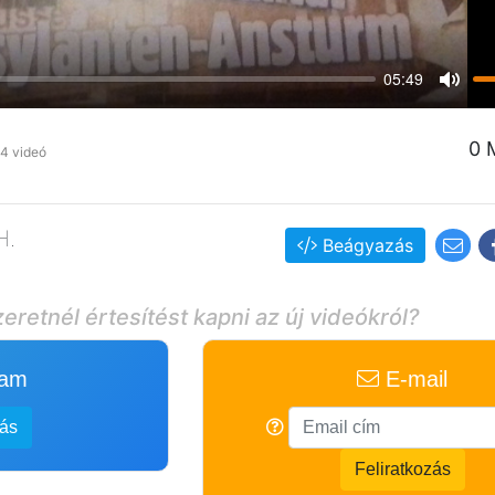
05:49
Mute
0 
4 videó
H.
Beágyazás
eretnél értesítést kapni az új videókról?
ram
E-mail
zás
Feliratkozás