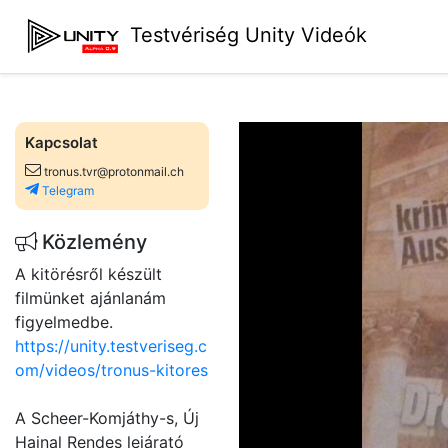
Testvériség Unity Videók
Kapcsolat
tronus.tvr@protonmail.ch
Telegram
Közlemény
A kitörésről készült
filmünket ajánlanám
figyelmedbe.
https://unity.testveriseg.c
om/videos/tronus-kitores
A Scheer-Komjáthy-s, Új
Hajnal Rendes lejárató