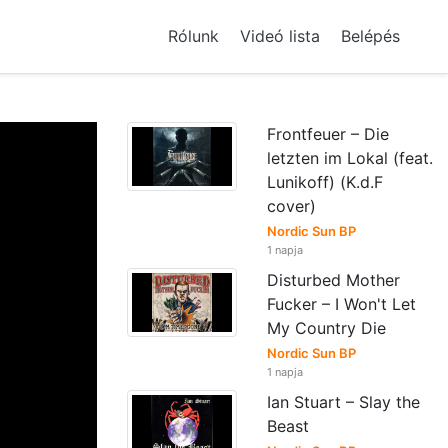
Rólunk
Videó lista
Belépés
Frontfeuer – Die
letzten im Lokal (feat.
Lunikoff) (K.d.F
cover)
Nordic Sun BP
1 napja
Disturbed Mother
Fucker – I Won't Let
My Country Die
Nordic Sun BP
1 napja
Ian Stuart – Slay the
Beast