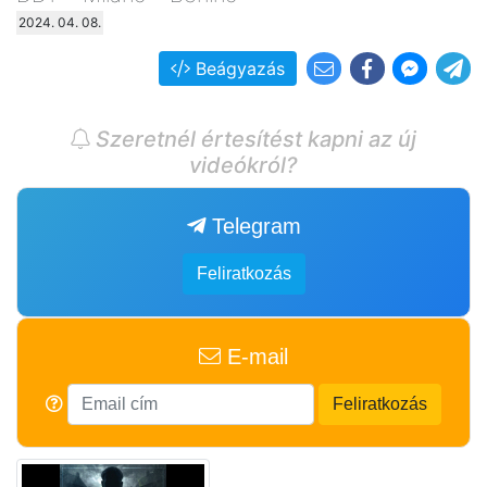
2024. 04. 08.
Beágyazás
Szeretnél értesítést kapni az új
videókról?
Telegram
Feliratkozás
E-mail
Feliratkozás