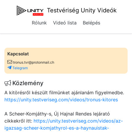
Testvériség Unity Videók
Rólunk
Videó lista
Belépés
Kapcsolat
tronus.tvr@protonmail.ch
Telegram
Közlemény
A kitörésről készült filmünket ajánlanám figyelmedbe.
https://unity.testveriseg.com/videos/tronus-kitores
A Scheer-Komjáthy-s, Új Hajnal Rendes lejárató
cikkekről itt:
https://unity.testveriseg.com/videos/az-
igazsag-scheer-komjathyrol-es-a-haynauistak-