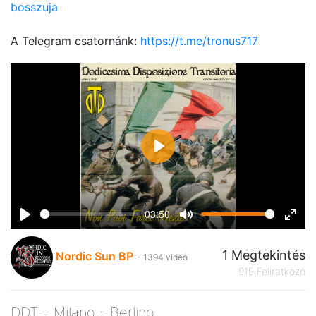
bosszuja
A Telegram csatornánk:
https://t.me/tronus717
Play
03:50
Play
Mute
Ente
fulls
1 Megtekintés
Nordic Sun BP
- 1394 videó
919 Feliratkozó
DDT – Milano - Berlino