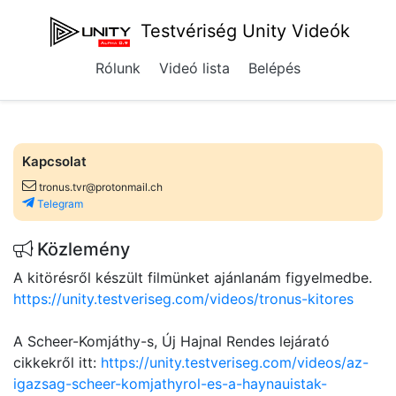
Testvériség Unity Videók
Rólunk
Videó lista
Belépés
Kapcsolat
tronus.tvr@protonmail.ch
Telegram
Közlemény
A kitörésről készült filmünket ajánlanám figyelmedbe.
https://unity.testveriseg.com/videos/tronus-kitores
A Scheer-Komjáthy-s, Új Hajnal Rendes lejárató
cikkekről itt:
https://unity.testveriseg.com/videos/az-
igazsag-scheer-komjathyrol-es-a-haynauistak-