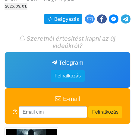
2025. 09. 01.
Beágyazás
Szeretnél értesítést kapni az új
videókról?
Telegram
Feliratkozás
E-mail
Feliratkozás