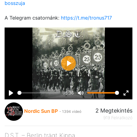
bosszuja
A Telegram csatornánk:
https://t.me/tronus717
Play
05:36
Play
Mute
Ente
fulls
2 Megtekintés
Nordic Sun BP
- 1394 videó
919 Feliratkozó
D.S.T. – Berlin trägt Kippa