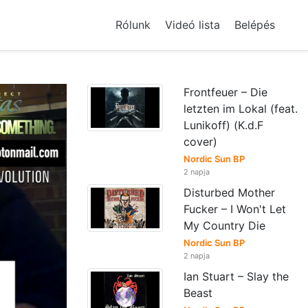
Rólunk
Videó lista
Belépés
Frontfeuer – Die
letzten im Lokal (feat.
Lunikoff) (K.d.F
cover)
Nordic Sun BP
2 napja
Disturbed Mother
Fucker – I Won't Let
My Country Die
Nordic Sun BP
2 napja
Ian Stuart – Slay the
Beast