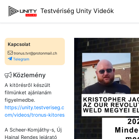
Testvériség Unity Videók
Kapcsolat
tronus.tvr@protonmail.ch
Telegram
Közlemény
A kitörésről készült
filmünket ajánlanám
figyelmedbe.
https://unity.testveriseg.c
om/videos/tronus-kitores
A Scheer-Komjáthy-s, Új
Hajnal Rendes lejárató