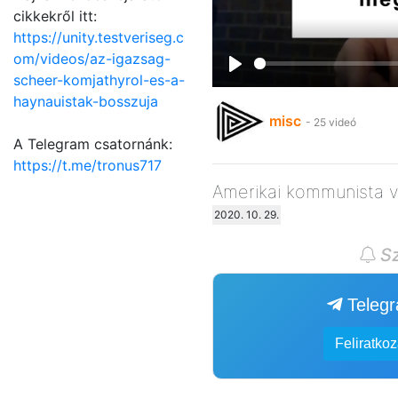
cikkekről itt:
https://unity.testveriseg.c
om/videos/az-igazsag-
scheer-komjathyrol-es-a-
Play
haynauistak-bosszuja
misc
- 25 videó
A Telegram csatornánk:
https://t.me/tronus717
Amerikai kommunista v
2020. 10. 29.
Sz
Teleg
Feliratko