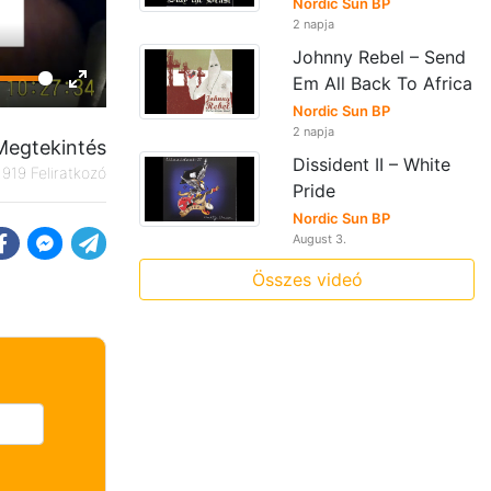
Nordic Sun BP
2 napja
Johnny Rebel – Send
Em All Back To Africa
Enter
Nordic Sun BP
fullscreen
2 napja
Megtekintés
Dissident II – White
919 Feliratkozó
Pride
Nordic Sun BP
August 3.
Összes videó