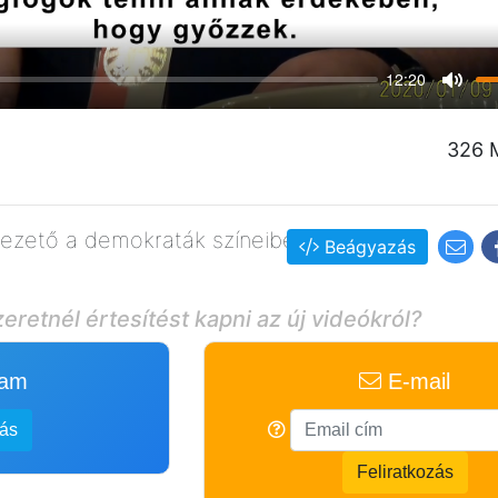
12:20
Mute
326 
ezető a demokraták színeiben
Beágyazás
eretnél értesítést kapni az új videókról?
ram
E-mail
zás
Feliratkozás