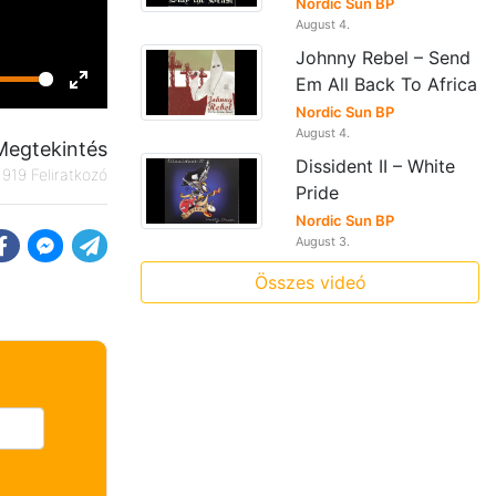
Nordic Sun BP
August 4.
Johnny Rebel – Send
Em All Back To Africa
Enter
Nordic Sun BP
fullscreen
August 4.
Megtekintés
Dissident II – White
919 Feliratkozó
Pride
Nordic Sun BP
August 3.
Összes videó