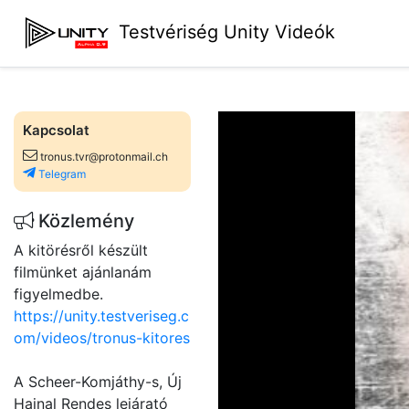
Testvériség Unity Videók
Kapcsolat
tronus.tvr@protonmail.ch
Telegram
Közlemény
A kitörésről készült
filmünket ajánlanám
figyelmedbe.
https://unity.testveriseg.c
om/videos/tronus-kitores
A Scheer-Komjáthy-s, Új
Hajnal Rendes lejárató