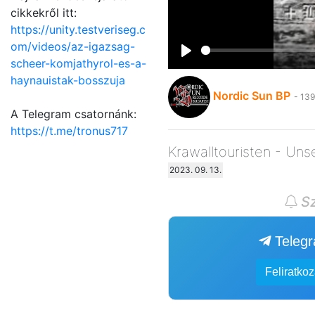
cikkekről itt:
https://unity.testveriseg.c
om/videos/az-igazsag-
scheer-komjathyrol-es-a-
Play
haynauistak-bosszuja
Nordic Sun BP
- 139
A Telegram csatornánk:
https://t.me/tronus717
Krawalltouristen - Uns
2023. 09. 13.
Sz
Teleg
Feliratko