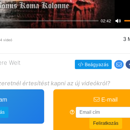
02:42
Mute
3 
4 videó
ere Welt
Beágyazás
eretnél értesítést kapni az új videókról?
ram
E-mail
zás
Feliratkozás