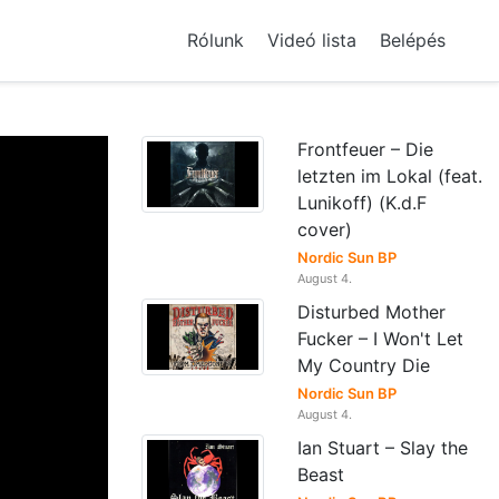
Rólunk
Videó lista
Belépés
Frontfeuer – Die
letzten im Lokal (feat.
Lunikoff) (K.d.F
cover)
Nordic Sun BP
August 4.
Disturbed Mother
Fucker – I Won't Let
My Country Die
Nordic Sun BP
August 4.
Ian Stuart – Slay the
Beast