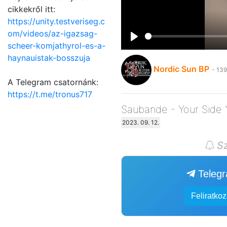
cikkekről itt:
https://unity.testveriseg.c
om/videos/az-igazsag-
scheer-komjathyrol-es-a-
Play
haynauistak-bosszuja
Nordic Sun BP
- 139
A Telegram csatornánk:
https://t.me/tronus717
Saubande - Your Side Y
2023. 09. 12.
Sz
Teleg
Feliratko