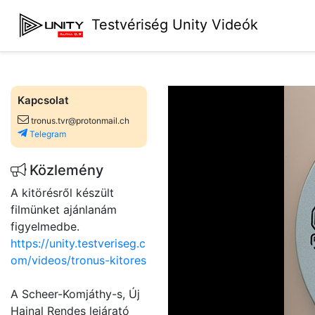
Testvériség Unity Videók
Kapcsolat
tronus.tvr@protonmail.ch
Telegram
Közlemény
A kitörésről készült
filmünket ajánlanám
figyelmedbe.
https://unity.testveriseg.c
om/videos/tronus-kitores
A Scheer-Komjáthy-s, Új
Hajnal Rendes lejárató