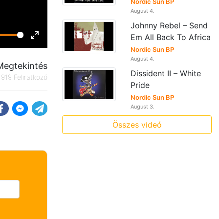
Nordic Sun BP
August 4.
Johnny Rebel – Send
Em All Back To Africa
Enter
Nordic Sun BP
fullscreen
August 4.
Megtekintés
Dissident II – White
919 Feliratkozó
Pride
Nordic Sun BP
August 3.
Összes videó