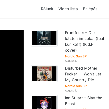
Rólunk
Videó lista
Belépés
Frontfeuer – Die
letzten im Lokal (feat.
Lunikoff) (K.d.F
cover)
Nordic Sun BP
August 4.
Disturbed Mother
Fucker – I Won't Let
My Country Die
Nordic Sun BP
August 4.
Ian Stuart – Slay the
Beast