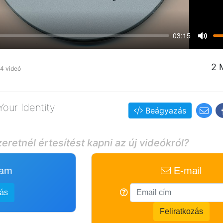
03:15
Mute
2 
4 videó
our Identity
Beágyazás
eretnél értesítést kapni az új videókról?
ram
E-mail
zás
Feliratkozás